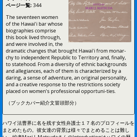
ページ一覧:
344
The seventeen women
of the Hawai'i bar whose
biographies comprise
this book lived through,
and were involved in, the
dramatic changes that brought Hawai'i from monar-
chy to independent Republic to Territory and, finally,
to statehood. From a diversity of ethnic backgrounds
and allegiances, each of them is characterized by a
daring, a sense of adventure, an original personality,
and a creative response to the restrictions society
placed on women's professional opportuni-ties.
（ブックカバー紹介文冒頭部分）
ハワイ法曹界に名を残す女性弁護士１７名のプロフィールを
まとめたもの。彼女達の背景は様々でまとめることは難し
い。編者Mari J. MatsudaさんのIntroductionはハワイの歴