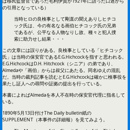
は移民監督官であった毛利伊賀が1921年に語った口述から
の引用となっている）
当時ヒロの良検事として剛直の聞えありしヒチコ
ック氏は、今の有名なる画伯ヒチコック氏の兄弟
であるが、公平なる人物なりし故、種々と犯人捜
索に助力せし結果・・・
この文章には誤りがある。良検事としている「ヒチコック
氏」は当時の保安官であるE.G.Hichcockを指すと思われる。
E.G.HichcockはD.H. Hitchcock（シニア）の弟であり、
Almedaや「画伯」からは叔父にあたる。同名ゆえの混乱
だ。当時の裁判記事を読むとE.G.Hichcockは確かに検事役を
果たし証人への尋問や証拠の提出を行っている。
本書によればAlmedaを本人不在時の保安官代理に指名して
いる。
1890年5月13日付けThe Daily bulletin紙の
SUPPLEMENT（本事件の詳細報）を見てみよう。