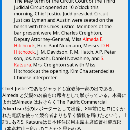
The May term of the Circuit Court of the Third
Judicial Circuit opened at 10 o’clock this
morning. Chief Justice Judd presided. Circuit
Justices Lyman and Austin were seated on the
bench with the Chies Justice. Members of the
bar present were Mr. Charles Creighton,
Deputy Attorney-General, Miss
Almeda E.
Hitchcock
, Hon. Paul Neumann, Messrs.
D.H.
Hitchcock
, J. M. Davidson, F. M. Hatch, A.P. Peter
son, Jos. Nawahi, Daniel Nawahine, and
S.
Katsura
. Mrs. Creighton sat with Miss
Hitchcock at the opening. Kim Cha attended as
Chinese interpreter.
Chief Justiceであるジャッドも宣教師一家の出である。
Almeda と父親の名前も出席者として挙がっている。本書に
よればAlmeda はおそらくThe Pacific Commercial
Advertiser紙のレポーターとして出席、8年前にヒロに引か
れた電話を使って競合者よりも早く情報を届けたという。上
記にあるS. Katsuraは日本移住民局主席主席監督桂馨五郎
（本名村山三郎）のことかと思われる。