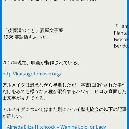
「Hama
「後藤濶のこと」嘉屋文子著
Planta
1986 英語版もあった
Iwasak
Berido
2017年現在、映画が製作されている。
http://katsugotomovie.org/
アルメイダは残念ながら早逝したが、本書に紹介された事件
だけをみても様々な人種が混合するハワイ、ヒロが直面した
出来事が見えてくる。
アルメイダについてはまた別にハワイ歴史協会の以下の記事
が詳しい。
「
Almeda Eliza Hitchcock – Wahine Loio, or Lady