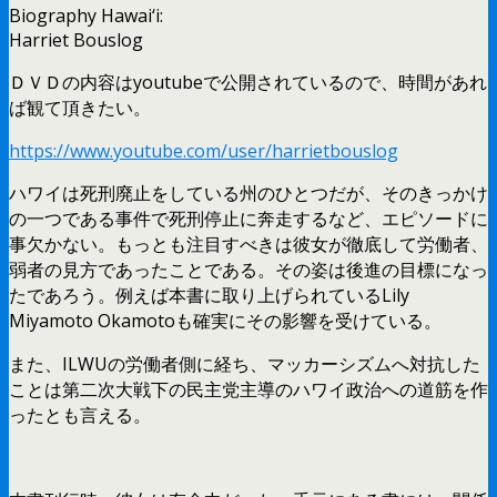
Biography Hawai‘i:
Harriet Bouslog
ＤＶＤの内容はyoutubeで公開されているので、時間があれ
ば観て頂きたい。
https://www.youtube.com/user/harrietbouslog
ハワイは死刑廃止をしている州のひとつだが、そのきっかけ
の一つである事件で死刑停止に奔走するなど、エピソードに
事欠かない。もっとも注目すべきは彼女が徹底して労働者、
弱者の見方であったことである。その姿は後進の目標になっ
たであろう。例えば本書に取り上げられているLily
Miyamoto Okamotoも確実にその影響を受けている。
また、ILWUの労働者側に経ち、マッカーシズムへ対抗した
ことは第二次大戦下の民主党主導のハワイ政治への道筋を作
ったとも言える。