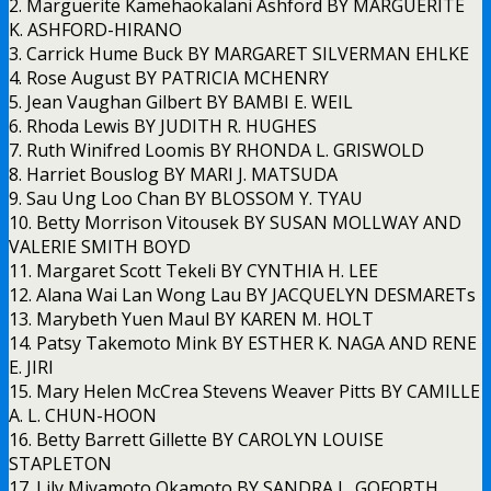
2. Marguerite Kamehaokalani Ashford BY MARGUERITE
K. ASHFORD-HIRANO
3. Carrick Hume Buck BY MARGARET SILVERMAN EHLKE
4. Rose August BY PATRICIA MCHENRY
5. Jean Vaughan Gilbert BY BAMBI E. WEIL
6. Rhoda Lewis BY JUDITH R. HUGHES
7. Ruth Winifred Loomis BY RHONDA L. GRISWOLD
8. Harriet Bouslog BY MARI J. MATSUDA
9. Sau Ung Loo Chan BY BLOSSOM Y. TYAU
10. Betty Morrison Vitousek BY SUSAN MOLLWAY AND
VALERIE SMITH BOYD
11. Margaret Scott Tekeli BY CYNTHIA H. LEE
12. Alana Wai Lan Wong Lau BY JACQUELYN DESMARETs
13. Marybeth Yuen Maul BY KAREN M. HOLT
14. Patsy Takemoto Mink BY ESTHER K. NAGA AND RENE
E. JIRI
15. Mary Helen McCrea Stevens Weaver Pitts BY CAMILLE
A. L. CHUN-HOON
16. Betty Barrett Gillette BY CAROLYN LOUISE
STAPLETON
17. Lily Miyamoto Okamoto BY SANDRA L. GOFORTH