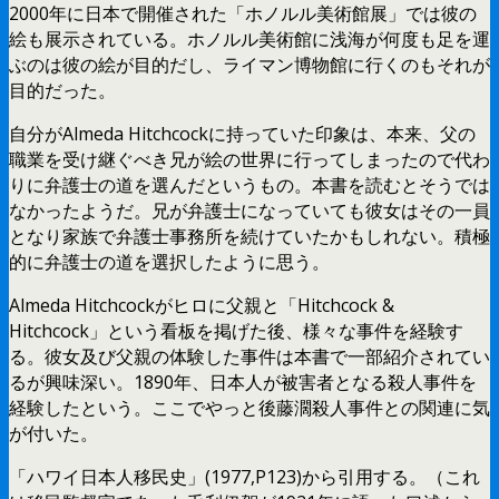
2000年に日本で開催された「ホノルル美術館展」では彼の
絵も展示されている。ホノルル美術館に浅海が何度も足を運
ぶのは彼の絵が目的だし、ライマン博物館に行くのもそれが
目的だった。
自分がAlmeda Hitchcockに持っていた印象は、本来、父の
職業を受け継ぐべき兄が絵の世界に行ってしまったので代わ
りに弁護士の道を選んだというもの。本書を読むとそうでは
なかったようだ。兄が弁護士になっていても彼女はその一員
となり家族で弁護士事務所を続けていたかもしれない。積極
的に弁護士の道を選択したように思う。
Almeda Hitchcockがヒロに父親と「Hitchcock &
Hitchcock」という看板を掲げた後、様々な事件を経験す
る。彼女及び父親の体験した事件は本書で一部紹介されてい
るが興味深い。1890年、日本人が被害者となる殺人事件を
経験したという。ここでやっと後藤濶殺人事件との関連に気
が付いた。
「ハワイ日本人移民史」(1977,P123)から引用する。（これ