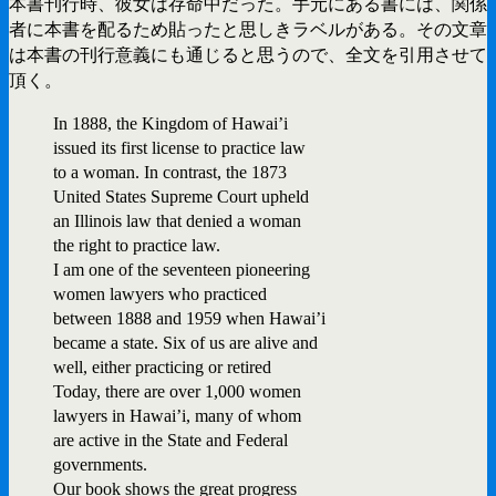
本書刊行時、彼女は存命中だった。手元にある書には、関係
者に本書を配るため貼ったと思しきラベルがある。その文章
は本書の刊行意義にも通じると思うので、全文を引用させて
頂く。
In 1888, the Kingdom of Hawai’i
issued its first license to practice law
to a woman. In contrast, the 1873
United States Supreme Court upheld
an Illinois law that denied a woman
the right to practice law.
I am one of the seventeen pioneering
women lawyers who practiced
between 1888 and 1959 when Hawai’i
became a state. Six of us are alive and
well, either practicing or retired
Today, there are over 1,000 women
lawyers in Hawai’i, many of whom
are active in the State and Federal
governments.
Our book shows the great progress