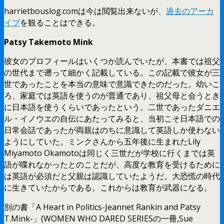
harrietbouslog.comは今は閲覧出来ないが、
過去のアーカ
イブ
を観ることはできる。
Patsy Takemoto Mink
彼女のプロフィールはいくつか読んでいたが、本書では祖父
の世代まで遡って細かく記載している。この記載で彼女が三
世であったことを本当の意味で意識できたのだった。幼いこ
ろ、家庭では英語を使うのが普通であり、祖父母と会うとき
に日本語を使うくらいであったという。二世であったダニエ
ル・イノウエの自伝にあたってみると、当初こそ日本語での
日常会話であったが両親はのちに意識して英語しか使わない
ようにしていた。ミンクさんから五年後に生まれたLily
Miyamoto Okamotoは同じく三世だが学校に行くまでは英
語が喋れなかったとのことだが、高度な教育を受けるために
は英語が必須だと父親は認識していたようだ。大恐慌の時代
に生きていたからである。これからは教育が武器になる。
別の書「A Heart in Politics-Jeannet Rankin and Patsy
T.Mink-」(WOMEN WHO DARED SERIESの一冊,Sue