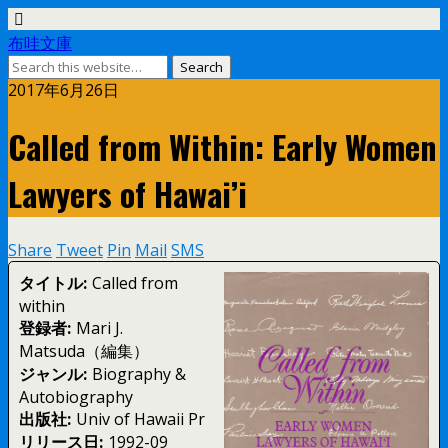
布哇文庫
2017年6月26日
Called from Within: Early Women
Lawyers of Hawai’i
Share
Tweet
Pin
Mail
SMS
タイトル:
Called from
within
登録者:
Mari J.
Matsuda（編集）
ジャンル:
Biography &
Autobiography
出版社:
Univ of Hawaii Pr
リリース日:
1992-09