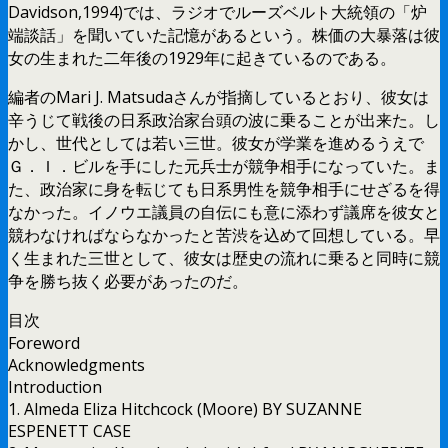
Davidson,1994)では、ラジオでルーズベルト大統領の「炉
端談話」を聞いていた記憶があるという。株価の大暴落は彼
女の生まれた二年後の1929年に起きているのである。
編者のMari J. Matsudaさんが指摘しているとおり、彼女は
辛うじて戦後の日系政治家台頭の波に乗ることが出来た。し
かし、世代としては若い三世。彼女が学業を進めるうえで
Ｇ．Ｉ．ビルを手にした元兵士が競争相手になっていた。ま
た、政治家に身を転じても日系男性を競争相手にせざるを得
なかった。イノウエ議員の自伝にも意に添わず議席を彼女と
競わなければならなかったと苦渋を込めて回想している。早
く生まれた三世として、彼女は歴史の流れに乗ると同時に競
争を勝ち抜く必要があったのだ。
目次
Foreword
Acknowledgments
Introduction
1. Almeda Eliza Hitchcock (Moore) BY SUZANNE
ESPENETT CASE