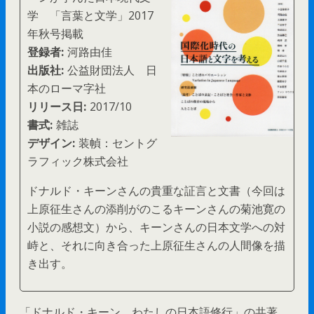
学 「言葉と文学」2017
年秋号掲載
登録者:
河路由佳
出版社:
公益財団法人 日
本のローマ字社
リリース日:
2017/10
書式:
雑誌
デザイン:
装幀：セントグ
ラフィック株式会社
ドナルド・キーンさんの貴重な証言と文書（今回は
上原征生さんの添削がのこるキーンさんの菊池寛の
小説の感想文）から、キーンさんの日本文学への対
峙と、それに向き合った上原征生さんの人間像を描
き出す。
「ドナルド・キーン わたしの日本語修行」の共著