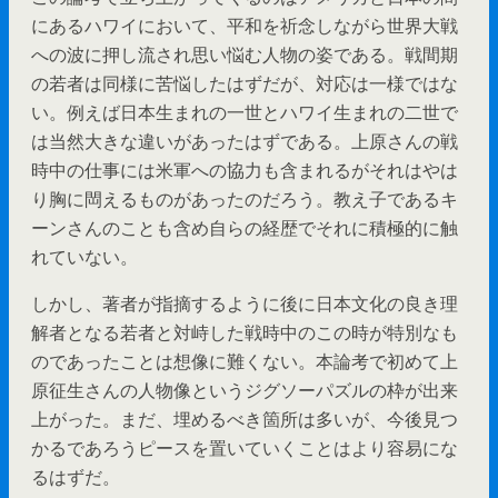
にあるハワイにおいて、平和を祈念しながら世界大戦
への波に押し流され思い悩む人物の姿である。戦間期
の若者は同様に苦悩したはずだが、対応は一様ではな
い。例えば日本生まれの一世とハワイ生まれの二世で
は当然大きな違いがあったはずである。上原さんの戦
時中の仕事には米軍への協力も含まれるがそれはやは
り胸に閊えるものがあったのだろう。教え子であるキ
ーンさんのことも含め自らの経歴でそれに積極的に触
れていない。
しかし、著者が指摘するように後に日本文化の良き理
解者となる若者と対峙した戦時中のこの時が特別なも
のであったことは想像に難くない。本論考で初めて上
原征生さんの人物像というジグソーパズルの枠が出来
上がった。まだ、埋めるべき箇所は多いが、今後見つ
かるであろうピースを置いていくことはより容易にな
るはずだ。