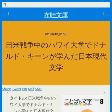
布哇文庫
2017年10月15日
日米戦争中のハワイ大学でドナ
ルド・キーンが学んだ日本現代
文学
Share
Tweet
Pin
Mail
SMS
タイトル:
日米戦争中のハ
ワイ大学でドナルド・キ
ーンが学んだ日本現代文